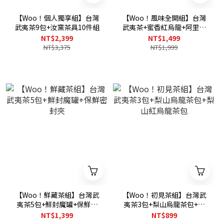
【Woo！個人獨享組】台灣
【Woo！風味全開組】台灣
武夷茶9包+汝窯茶具10件組
武夷茶+蜜香紅烏龍+阿里山
+東眼山+杉林溪清香型
NT$2,399
NT$1,499
NT$3,375
NT$1,999
【Woo！鮮藏茶組】台灣武
【Woo！初見茶組】台灣武
夷茶5包+鮮封魔罐+保鮮密
夷茶3包+梨山烏龍茶包+梨
封夾
山紅烏龍茶包
NT$1,399
NT$899