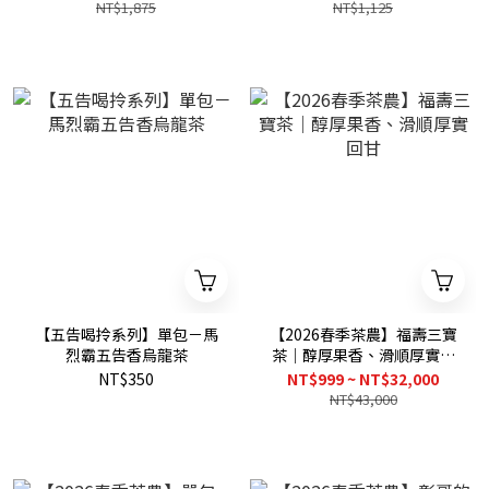
NT$1,875
NT$1,125
【五告喝拎系列】單包－馬
【2026春季茶農】福壽三寶
烈霸五告香烏龍茶
茶｜醇厚果香、滑順厚實回
甘
NT$350
NT$999 ~ NT$32,000
NT$43,000