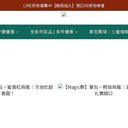
LINE好友募集中【點我加入】領$100折扣券🧧
好康優惠
全系列茶品 | 多件優惠
單包賣場｜少量嚐