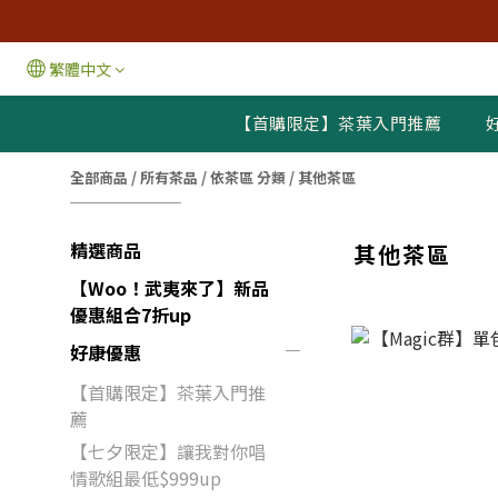
繁體中文
【首購限定】茶葉入門推薦
全部商品
/
所有茶品
/
依茶區 分類
/
其他茶區
精選商品
其他茶區
【Woo！武夷來了】新品
優惠組合7折up
好康優惠
【首購限定】茶葉入門推
薦
【七夕限定】讓我對你唱
情歌組最低$999up