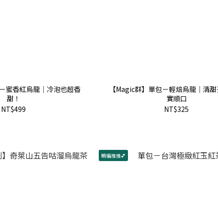
單包－蜜香紅烏龍｜冷泡也超香
【Magic群】單包－輕焙烏龍｜清
甜！
實順口
NT$499
NT$325
曉編推推💕