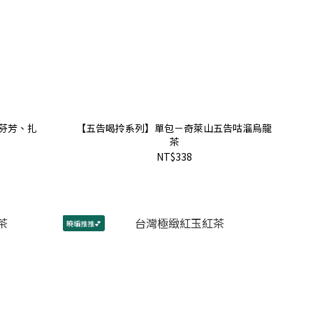
甜芬芳、扎
【五告喝拎系列】單包－奇萊山五告咕溜烏龍
茶
NT$338
曉編推推💕