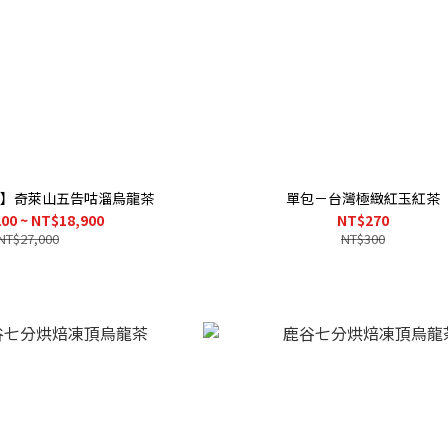
】奇萊山五告咕溜烏龍茶
單包－台灣極緻紅玉紅茶
00 ~ NT$18,900
NT$270
NT$27,000
NT$300