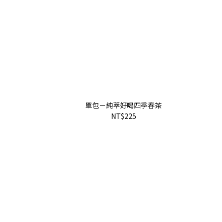
單包－純萃好喝四季春茶
NT$225