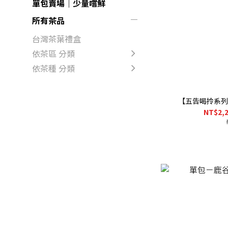
單包賣場｜少量嚐鮮
所有茶品
台灣茶葉禮盒
依茶區 分類
依茶種 分類
【五告喝拎系列
NT$2,2