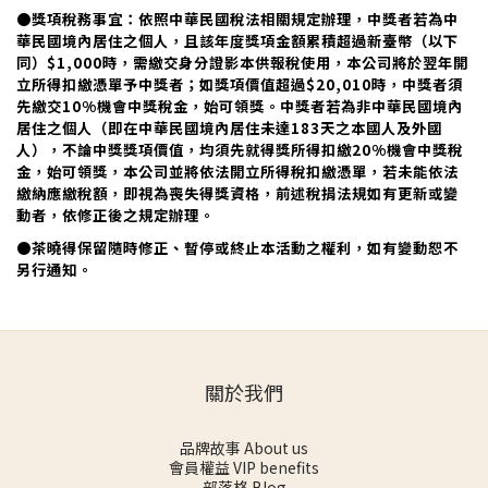
●獎項稅務事宜：依照中華民國稅法相關規定辦理，中獎者若為中
華民國境內居住之個人，且該年度獎項金額累積超過新臺幣（以下
同）$1,000時，需繳交身分證影本供報稅使用，本公司將於翌年開
立所得扣繳憑單予中獎者；如獎項價值超過$20,010時，中獎者須
先繳交10%機會中獎稅金，始可領獎。中獎者若為非中華民國境內
居住之個人（即在中華民國境內居住未達183天之本國人及外國
人），不論中獎獎項價值，均須先就得獎所得扣繳20%機會中獎稅
金，始可領獎，本公司並將依法開立所得稅扣繳憑單，若未能依法
繳納應繳稅額，即視為喪失得獎資格，前述稅捐法規如有更新或變
動者，依修正後之規定辦理。
●茶曉得保留隨時修正、暫停或終止本活動之權利，如有變動恕不
另行通知。
關於我們
品牌故事 About us
會員權益 VIP benefits
部落格 Blog