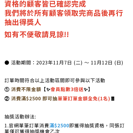
資格的顧客皆已確認完成
我們將於所有顧客領取完商品後再行
抽出得獎人
如有不便敬請見諒!!
● 活動期間：2023年11月7日 (二) ～ 11月12日 (日)
訂單時間符合以上活動區間即可參與以下活動
消費不限金額
【✨
會員點數3倍送
✨】
①
消費滿$2500 即可抽
單筆訂單金額全免(1名)
🧧
②
抽獎活動辦法:
1.官網單筆訂單消費
滿$2500
即獲得抽獎資格，同張訂
單僅可獲得抽獎機會乙次