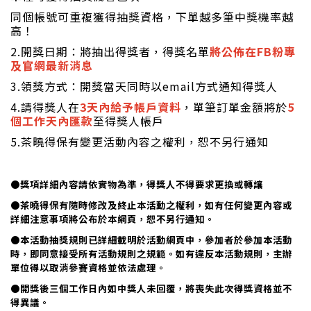
同個帳號可重複獲得抽獎資格，下單越多筆中獎機率越
高！
2.開獎日期：將抽出得獎者，得獎名單
將公佈在FB粉專
及官網最新消息
3.領獎方式：開獎當天同時以email方式通知得獎人
4.請得獎人在
3天內給予帳戶資料
，單筆訂單金額將於
5
個工作天內匯款
至得獎人帳戶
5.茶曉得保有變更活動內容之權利，恕不另行通知
●獎項詳細內容請依實物為準，得獎人不得要求更換或轉讓
●茶曉得保有隨時修改及終止本活動之權利，如有任何變更內容或
詳細注意事項將公布於本網頁，恕不另行通知。
●本活動抽獎規則已詳細載明於活動網頁中，參加者於參加本活動
時，即同意接受所有活動規則之規範。如有違反本活動規則，主辦
單位得以取消參賽資格並依法處理。
●開獎後三個工作日內如中獎人未回覆，將喪失此次得獎資格並不
得異議。