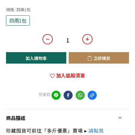
規格
: 四兩1包
四兩1包
加入購物車
立即購買
加入追蹤清單
分享到
商品描述
珍藏囤貨可前往「多斤優惠」賣場 ▸
請點我