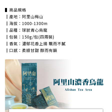
▌商品規格
┃產地：阿里山梅山
┃海拔：1000-1300m
┃品種：球狀青心烏龍
┃包裝：150g/包(四兩裝)
┃香氣：濃郁花香上揚 飄而不膩
┃口感：柔順甘甜 醇而有韻