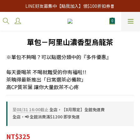
LINE好友募集中【點我加入】領$100折扣券🧧
單包－阿里山濃香型烏龍茶
※單包不夠喝？可以點選分類中的『多件優惠』
每天要喝茶 不喝就難受的你有福啦!!
茶曉得最新推出「日常選茶必備款」
高CP質茶葉 讓你大量飲茶不心疼
至
08/31 16:00
截止
全店，【8月限定】全館免運費
全店，📢 全館消費滿$1200 即享免運
NT$325