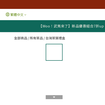
繁體中文
【Woo！武夷來了】新品優惠組合7折up
全部商品
/
所有茶品
/
台灣茶葉禮盒