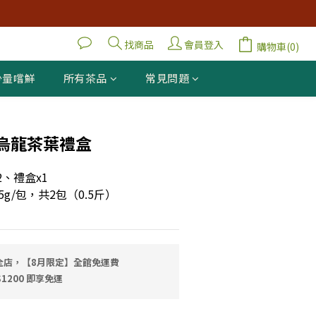
找商品
會員登入
購物車(0)
少量嚐鮮
所有茶品
常見問題
立即購買
烏龍茶葉禮盒
2、禮盒x1
5g/包，共2包（0.5斤）
全店，【8月限定】全館免運費
1200 即享免運