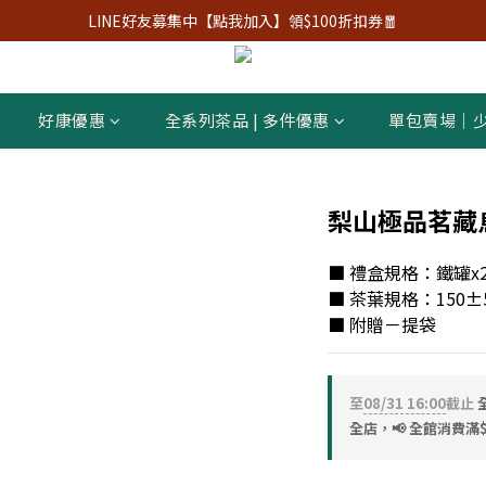
LINE好友募集中【點我加入】領$100折扣券🧧
好康優惠
全系列茶品 | 多件優惠
單包賣場｜
梨山極品茗藏
■ 禮盒規格：鐵罐x
■ 茶葉規格：150±
■ 附贈－提袋
至
08/31 16:00
截止
全店，📢 全館消費滿$