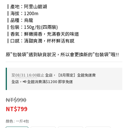
┃產地：阿里山碧湖
┃海拔：1200m
┃品種：烏龍
┃包裝：150g/包(四兩裝)
┃香氣：鮮嫩揚香，充滿春天的味道
┃口感：清甜爽潤，杯杯鮮活有感
原"包裝袋"遇到缺貨狀況，所以會更換新的"包裝袋"哦!!
至
08/31 16:00
截止
全店，【8月限定】全館免運費
全店，📢 全館消費滿$1200 即享免運
NT$990
NT$799
顏色
: 一斤4包