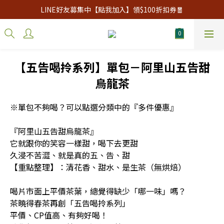
LINE好友募集中【點我加入】領$100折扣券🧧
【五告喝拎系列】單包－阿里山五告甜
烏龍茶
※單包不夠喝？可以點選分類中的『多件優惠』
『阿里山五告甜烏龍茶』
它就跟你的笑容一樣甜，喝下去更甜
久浸不苦澀、就是真的五、告、甜
【重點整理】：清花香、甜水、是生茶（無烘焙）
喝片市面上平價茶葉，總覺得缺少「哪一味」嗎？
茶曉得春茶再創「五告喝拎系列」
平價、CP值高、有夠好喝！