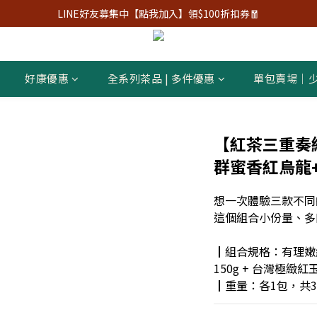
LINE好友募集中【點我加入】領$100折扣券🧧
好康優惠
全系列茶品 | 多件優惠
單包賣場｜
【紅茶三重奏組
群蜜香紅烏龍
想一次體驗三款不同
這個組合小份量、多
┃組合規格：有理嫩紅茶
150g + 台灣極緻紅
┃重量：各1包，共