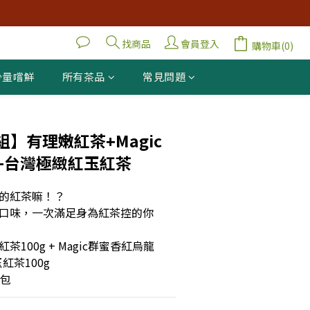
找商品
會員登入
購物車(0)
少量嚐鮮
所有茶品
常見問題
立即購買
】有理嫩紅茶+Magic
+台灣極緻紅玉紅茶
的紅茶嘛！？
口味，一次滿足身為紅茶控的你
100g + Magic群蜜香紅烏龍
玉紅茶100g
3包