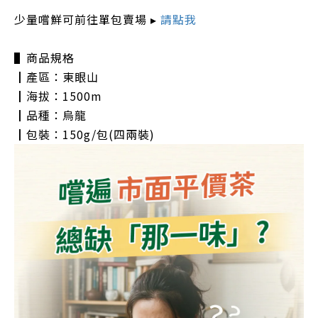
少量嚐鮮可前往單包賣場 ▸
請點我
▌商品規格
┃產區：東眼山
┃海拔：1500m
┃品種：烏龍
┃包裝：150g/包(四兩裝)