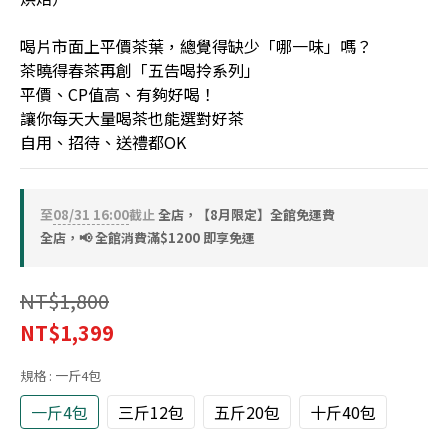
喝片市面上平價茶葉，總覺得缺少「哪一味」嗎？
茶曉得春茶再創「五告喝拎系列」
平價、CP值高、有夠好喝！
讓你每天大量喝茶也能選對好茶
自用、招待、送禮都OK
至
08/31 16:00
截止
全店，【8月限定】全館免運費
全店，📢 全館消費滿$1200 即享免運
NT$1,800
NT$1,399
規格
: 一斤4包
一斤4包
三斤12包
五斤20包
十斤40包