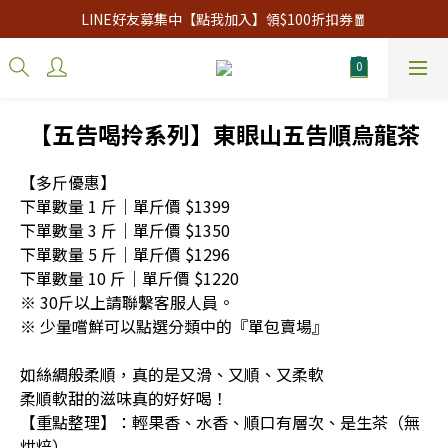
LINE好友募集中【點我加入】領$100折扣券🧧
【五告喝拎系列】東眼山五告順烏龍茶
【多斤優惠】
下單數量 1 斤｜單斤價 $1399
下單數量 3 斤｜單斤價 $1350
下單數量 5 斤｜單斤價 $1296
下單數量 10 斤｜單斤價 $1220
※ 30斤以上請聯繫客服人員。
※ 少量嚐鮮可以點選分類中的『單包賣場』
如絲綢般柔順，真的是又滑、又順、又柔軟
柔順軟甜的滋味真的好好喝！
【重點整理】：輕果香、水香、順口有層次、是生茶（無
烘焙）