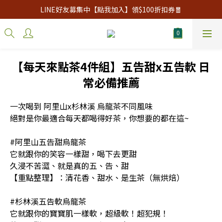
LINE好友募集中【點我加入】領$100折扣券🧧
【每天來點茶4件組】五告甜x五告軟 日
常必備推薦
一次喝到 阿里山x杉林溪 烏龍茶不同風味
絕對是你最適合每天都喝得好茶，你想要的都在這~
#阿里山五告甜烏龍茶
它就跟你的笑容一樣甜，喝下去更甜
久浸不苦澀、就是真的五、告、甜
【重點整理】：清花香、甜水、是生茶（無烘焙）
#杉林溪五告軟烏龍茶
它就跟你的寶寶肌一樣軟，超級軟！超犯規！