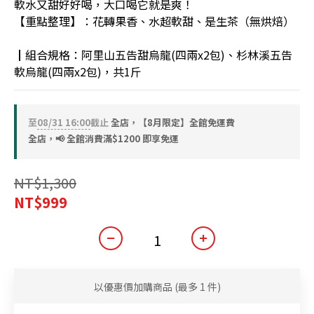
軟水又甜好好喝，大口喝它就是爽！
【重點整理】：花轉果香、水超軟甜、是生茶（無烘焙）
┃組合規格：阿里山五告甜烏龍(四兩x2包)、杉林溪五告
軟烏龍(四兩x2包)，共1斤
至
08/31 16:00
截止
全店，【8月限定】全館免運費
全店，📢 全館消費滿$1200 即享免運
NT$1,300
NT$999
以優惠價加購商品
(最多 1 件)