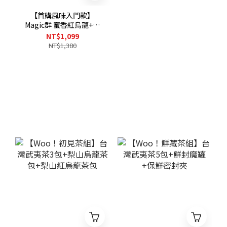
【首購風味入門款】
Magic群 蜜香紅烏龍+媳
婦的桂花烏龍+台灣精緻
NT$1,099
紅玉紅茶
NT$1,380