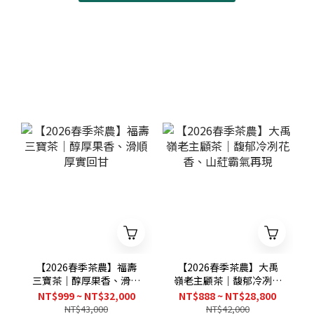
【2026春季茶農】福壽
【2026春季茶農】大禹
三寶茶｜醇厚果香、滑順
嶺老主顧茶｜馥郁冷冽花
厚實回甘
香、山葒霸氣再現
NT$999 ~ NT$32,000
NT$888 ~ NT$28,800
NT$43,000
NT$42,000