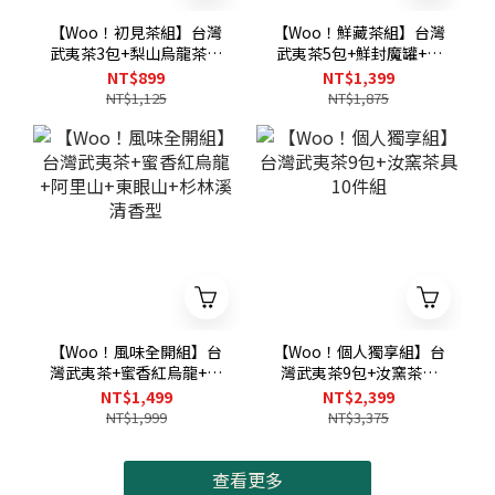
【Woo！初見茶組】台灣
【Woo！鮮藏茶組】台灣
武夷茶3包+梨山烏龍茶包
武夷茶5包+鮮封魔罐+保
+梨山紅烏龍茶包
鮮密封夾
NT$899
NT$1,399
NT$1,125
NT$1,875
【Woo！風味全開組】台
【Woo！個人獨享組】台
灣武夷茶+蜜香紅烏龍+阿
灣武夷茶9包+汝窯茶具
里山+東眼山+杉林溪清香
10件組
NT$1,499
NT$2,399
型
NT$1,999
NT$3,375
查看更多