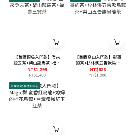
【首購頂級入門款】登來
【首購高山入門款】彰哥
登去茶+梨山龍馬茶+福壽
的茶+杉林溪五告軟烏龍
三寶茶
茶+梨山五告讚烏龍茶
NT$1,299
NT$888
NT$1,490
NT$1,000
首購限定!再送試喝包