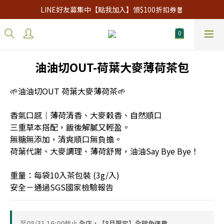
LINE好友募集中【點我加入】領$100折扣券🧧
油油切OUT-荷葉大麥薄荷茶包
🌱油油切OUT 荷葉大麥薄荷茶🌱
香氣口感｜薄荷清香、大麥穀香、自然順口
三重草本搭配，飯後解膩又輕盈。
無糖無添加，清爽順口無負擔。
荷葉代謝、大麥調理、薄荷舒胃，油油Say Bye Bye！
重量：每袋10入茶包裝 (3g/入)
安全－通過SGS國家檢驗報告
至
08/31 16:00
截止
全店，【8月限定】全館免運費