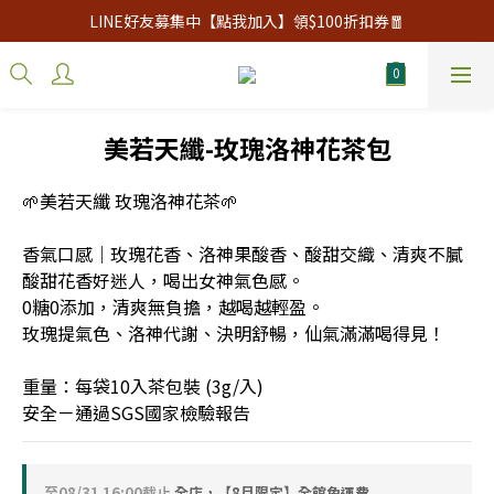
LINE好友募集中【點我加入】領$100折扣券🧧
美若天纖-玫瑰洛神花茶包
🌱美若天纖 玫瑰洛神花茶🌱
香氣口感｜玫瑰花香、洛神果酸香、酸甜交織、清爽不膩
酸甜花香好迷人，喝出女神氣色感。
0糖0添加，清爽無負擔，越喝越輕盈。
玫瑰提氣色、洛神代謝、決明舒暢，仙氣滿滿喝得見！
重量：每袋10入茶包裝 (3g/入)
安全－通過SGS國家檢驗報告
至
08/31 16:00
截止
全店，【8月限定】全館免運費