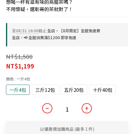
想喝一杯有滋有味的烏龍茶嗎？
不用懷疑，選彰哥的茶就對了！
至
08/31 16:00
截止
全店，【8月限定】全館免運費
全店，📢 全館消費滿$1200 即享免運
NT$1,500
NT$1,199
顏色
: 一斤4包
一斤4包
三斤12包
五斤20包
十斤40包
以優惠價加購商品
(最多 1 件)