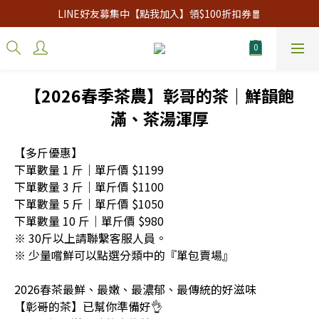
LINE好友募集中【點我加入】領$100折扣券🧧
【2026春季茶農】彰哥的茶｜鮮韻飽
滿、茶湯渾厚
【多斤優惠】
下單數量 1 斤｜單斤價 $1199
下單數量 3 斤｜單斤價 $1100
下單數量 5 斤｜單斤價 $1050
下單數量 10 斤｜單斤價 $980
※ 30斤以上請聯繫客服人員。
※ 少量嚐鮮可以點選分類中的『單包賣場』
2026春茶最鮮、最嫩、最濃郁、最傳統的好滋味
【彰哥的茶】已幫你準備好👌