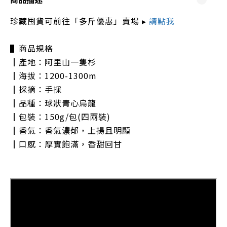
珍藏囤貨可前往「多斤優惠」賣場 ▸
請點我
▌商品規格
┃產地：阿里山一隻杉
┃海拔：1200-1300m
┃採摘：手採
┃品種：球狀青心烏龍
┃包裝：150g/包(四兩裝)
┃香氣：香氣濃郁，上揚且明顯
┃口感：厚實飽滿，香甜回甘