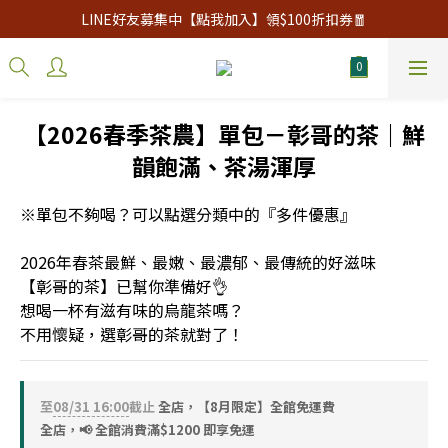
LINE好友募集中【點我加入】領$100折扣券🧧
【2026春季茶農】單包－彰哥的茶｜鮮
韻飽滿、茶湯渾厚
※單包不夠喝？可以點選分類中的『多件優惠』
2026年春茶最鮮、最嫩、最濃郁、最傳統的好滋味
【彰哥的茶】已幫你準備好👌
想喝一杯有滋有味的烏龍茶嗎？
不用懷疑，選彰哥的茶就對了！
至
08/31 16:00
截止
全店，【8月限定】全館免運費
全店，📢 全館消費滿$1200 即享免運