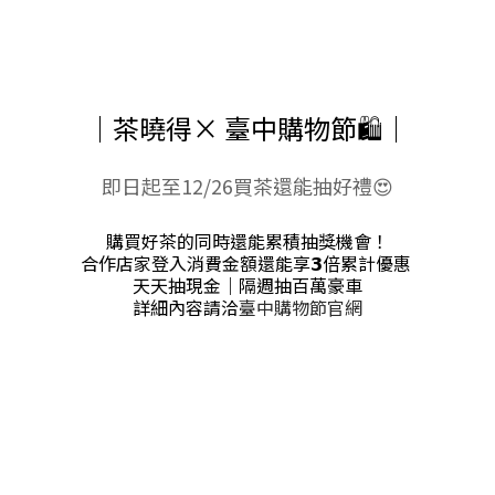
｜茶曉得× 臺中購物節🛍️｜
即日起至12/26買茶還能抽好禮😍
購買好茶的同時還能累積抽獎機會！
合作店家登入消費金額還能享
𝟯
倍累計優惠
天天抽現金｜隔週抽百萬豪車
詳細內容請洽
臺中購物節官網