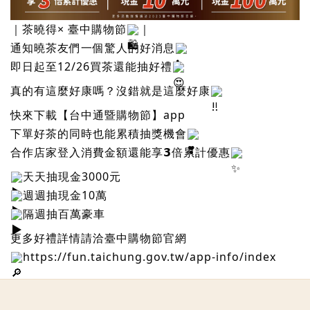
｜茶曉得× 臺中購物節
｜
通知曉茶友們一個驚人的好消息
即日起至12/26買茶還能抽好禮
真的有這麼好康嗎？沒錯就是這麼好康
快來下載【台中通暨購物節】app
下單好茶的同時也能累積抽獎機會
合作店家登入消費金額還能享𝟯倍累計優惠
天天抽現金3000元
週週抽現金10萬
隔週抽百萬豪車
更多好禮詳情請洽臺中購物節官網
https://fun.taichung.gov.tw/app-info/index