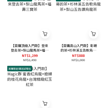
【首購頂級入門款】登來
【首購高山入門款】彰哥
登去茶+梨山龍馬茶+福壽
的茶+杉林溪五告軟烏龍
三寶茶
茶+梨山五告讚烏龍茶
NT$1,299
NT$888
NT$1,490
NT$1,000
首購限定!再送試喝包