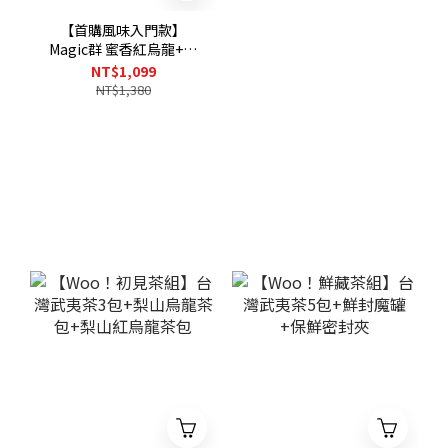
【首購風味入門款】
Magic群 蜜香紅烏龍+媳
婦的桂花烏龍+台灣精緻
NT$1,099
紅玉紅茶
NT$1,380