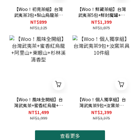
【Woo！初見茶組】台灣
【Woo！鮮藏茶組】台灣
武夷茶3包+梨山烏龍茶包
武夷茶5包+鮮封魔罐+保
+梨山紅烏龍茶包
鮮密封夾
NT$899
NT$1,399
NT$1,125
NT$1,875
【Woo！風味全開組】台
【Woo！個人獨享組】台
灣武夷茶+蜜香紅烏龍+阿
灣武夷茶9包+汝窯茶具
里山+東眼山+杉林溪清香
10件組
NT$1,499
NT$2,399
型
NT$1,999
NT$3,375
查看更多