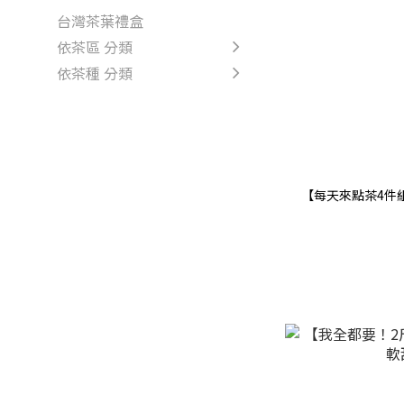
台灣茶葉禮盒
依茶區 分類
依茶種 分類
【每天來點茶4件