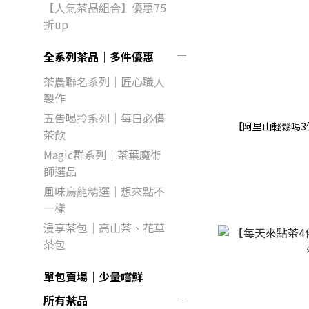
【人氣茶品組合】優惠75
折up
全系列茶品｜多件優惠
茶農聯名系列｜匠心職人
製作
五告喝拎系列｜每日必備
【阿里山輕鬆喝3
茶飲
Magic群系列｜茶葉魔術
師選品
風味烏龍精選｜想來點不
一樣
漫享茶包｜高山茶、花草
茶包
單包賣場｜少量嚐鮮
所有茶品