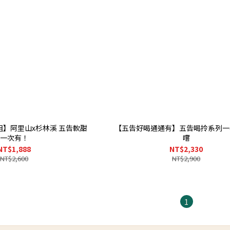
組】阿里山x杉林溪 五告軟甜
【五告好喝通通有】五告喝拎系列一
一次有！
嚐
NT$1,888
NT$2,330
NT$2,600
NT$2,900
1