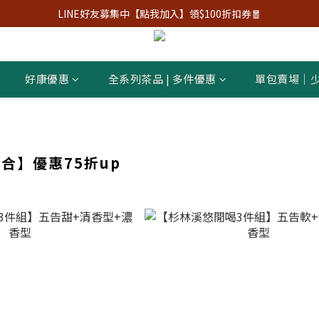
LINE好友募集中【點我加入】領$100折扣券🧧
好康優惠
全系列茶品 | 多件優惠
單包賣場｜
合】優惠75折up