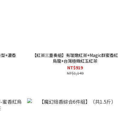
型+濃香
【紅茶三重奏組】有理嫩紅茶+Magic群蜜香紅
烏龍+台灣極緻紅玉紅茶
NT$919
NT$1,149