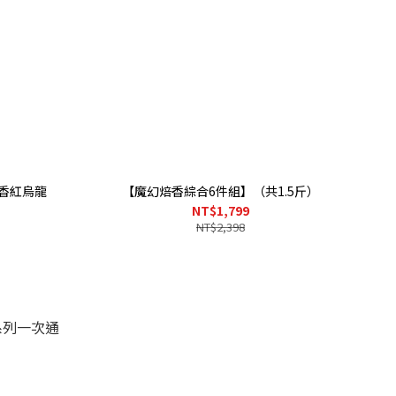
蜜香紅烏龍
【魔幻焙香綜合6件組】（共1.5斤）
NT$1,799
NT$2,398