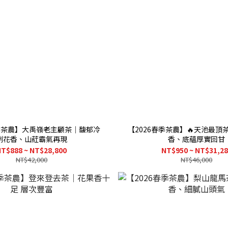
春季茶農】大禹嶺老主顧茶｜馥郁冷
【2026春季茶農】🔥天池最頂
冽花香、山葒霸氣再現
香、底蘊厚實回甘
T$888 ~ NT$28,800
NT$950 ~ NT$31,2
NT$42,000
NT$46,000