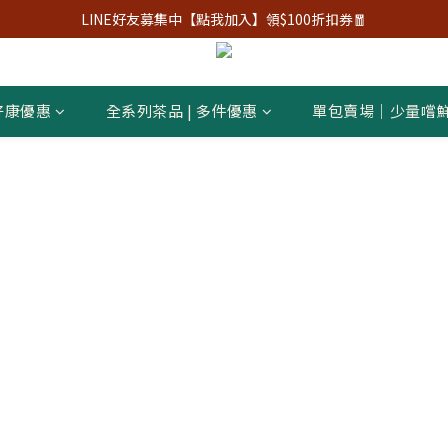
LINE好友募集中【點我加入】領$100折扣券🧧
好康優惠
全系列茶品 | 多件優惠
單包賣場｜少量嚐