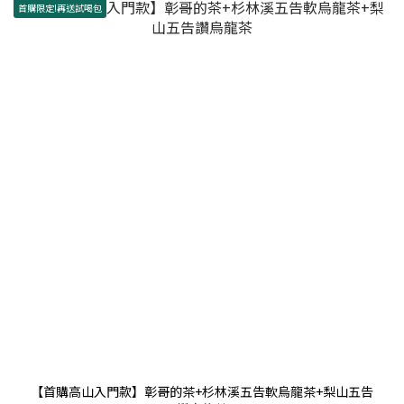
首購限定!再送試喝包
【首購高山入門款】彰哥的茶+杉林溪五告軟烏龍茶+梨山五告