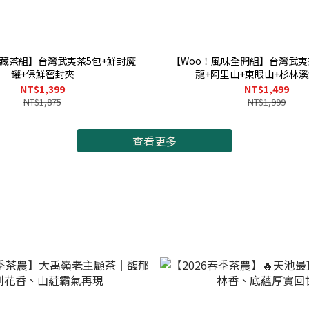
鮮藏茶組】台灣武夷茶5包+鮮封魔
【Woo！風味全開組】台灣武夷
罐+保鮮密封夾
龍+阿里山+東眼山+杉林
NT$1,399
NT$1,499
NT$1,875
NT$1,999
查看更多