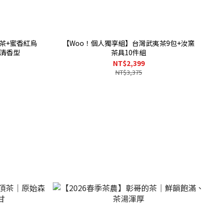
茶+蜜香紅烏
【Woo！個人獨享組】台灣武夷茶9包+汝窯
溪清香型
茶具10件組
NT$2,399
NT$3,375