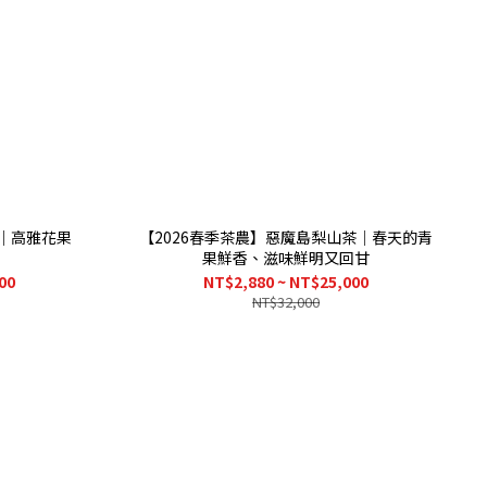
茶｜高雅花果
【2026春季茶農】惡魔島梨山茶｜春天的青
果鮮香、滋味鮮明又回甘
00
NT$2,880 ~ NT$25,000
NT$32,000