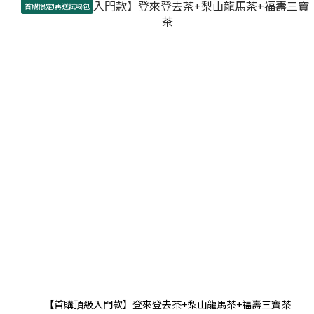
首購限定!再送試喝包
【首購頂級入門款】登來登去茶+梨山龍馬茶+福壽三寶茶