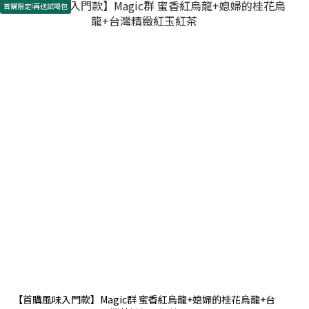
首購限定!再送試喝包
【首購風味入門款】Magic群 蜜香紅烏龍+媳婦的桂花烏龍+台