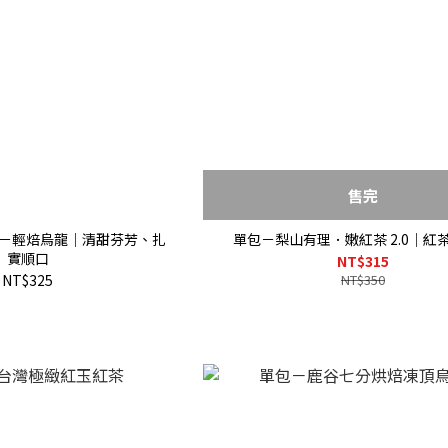
售完
單包－輕焙烏龍｜清甜芬芳、扎
單包－梨山有理．嫩紅茶 2.0｜紅
實順口
NT$315
NT$325
NT$350