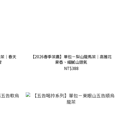
山茶｜春天
【2026春季茶農】單包－梨山龍馬茶｜高雅花
甘
果香、細膩山頭氣
NT$388