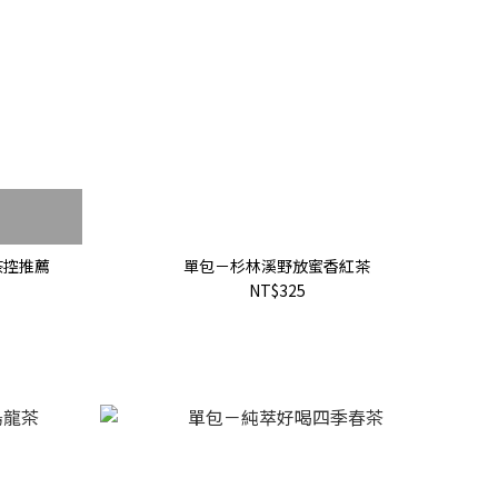
茶控推薦
單包－杉林溪野放蜜香紅茶
NT$325