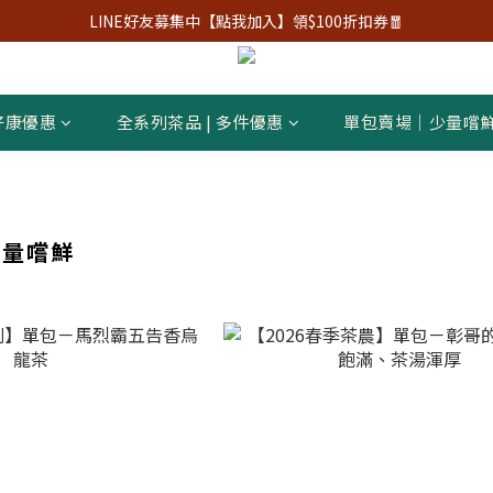
LINE好友募集中【點我加入】領$100折扣券🧧
好康優惠
全系列茶品 | 多件優惠
單包賣場｜少量嚐
少量嚐鮮