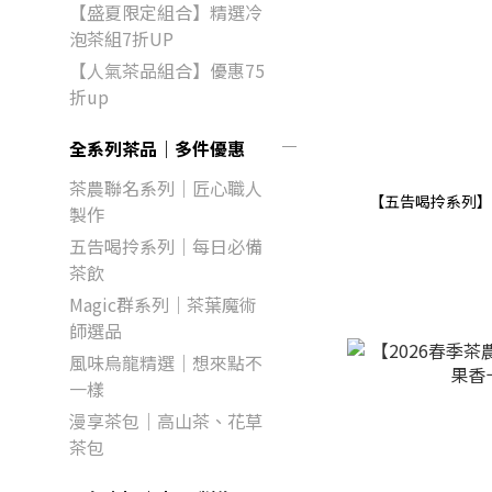
【盛夏限定組合】精選冷
泡茶組7折UP
【人氣茶品組合】優惠75
折up
全系列茶品｜多件優惠
茶農聯名系列｜匠心職人
【五告喝拎系列】
製作
五告喝拎系列｜每日必備
茶飲
Magic群系列｜茶葉魔術
師選品
風味烏龍精選｜想來點不
一樣
漫享茶包｜高山茶、花草
茶包