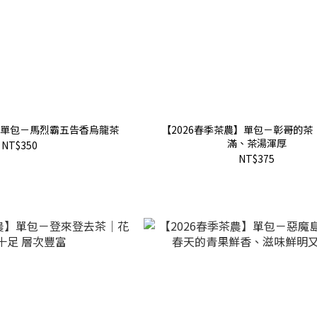
單包－馬烈霸五告香烏龍茶
【2026春季茶農】單包－彰哥的茶
滿、茶湯渾厚
NT$350
NT$375