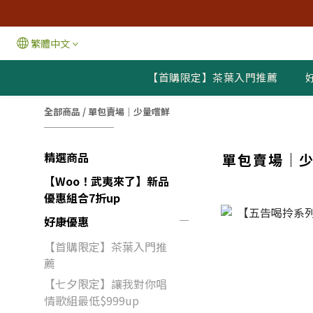
繁體中文
【首購限定】茶葉入門推薦
全部商品
/
單包賣場｜少量嚐鮮
精選商品
單包賣場｜
【Woo！武夷來了】新品
優惠組合7折up
好康優惠
【首購限定】茶葉入門推
薦
【七夕限定】讓我對你唱
情歌組最低$999up