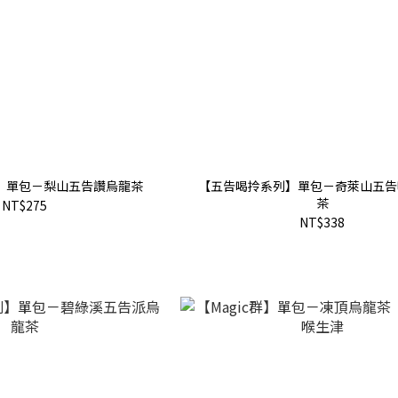
】單包－梨山五告讚烏龍茶
【五告喝拎系列】單包－奇萊山五告
茶
NT$275
NT$338