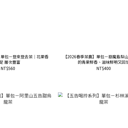
農】單包－登來登去茶｜花果香
【2026春季茶農】單包－惡魔島梨
足 層次豐富
的青果鮮香、滋味鮮明又回
NT$560
NT$400