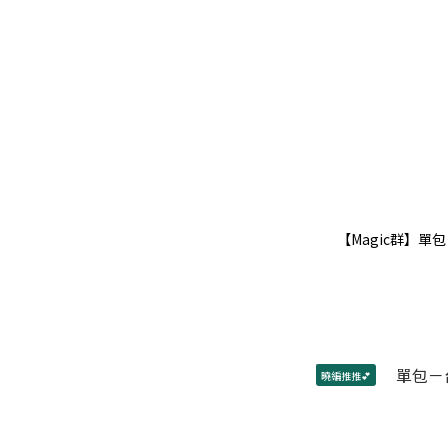
【Magic群】
曉編推推💕