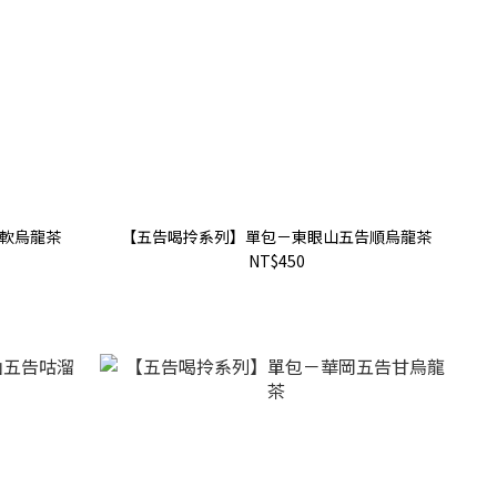
軟烏龍茶
【五告喝拎系列】單包－東眼山五告順烏龍茶
NT$450