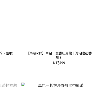
精焙、落喉
【Magic群】單包－蜜香紅烏龍｜冷泡也超香
甜！
NT$499