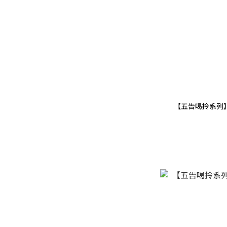
【五告喝拎系列