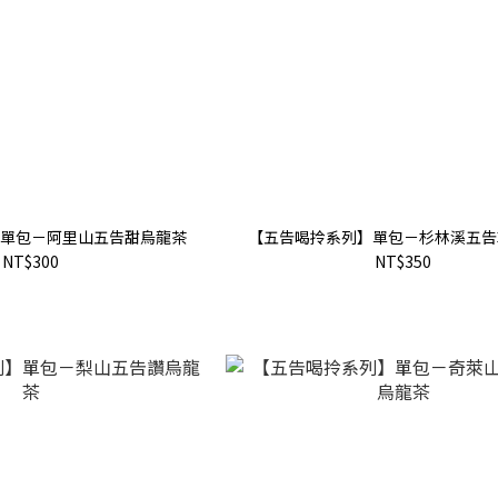
單包－阿里山五告甜烏龍茶
【五告喝拎系列】單包－杉林溪五告
NT$300
NT$350