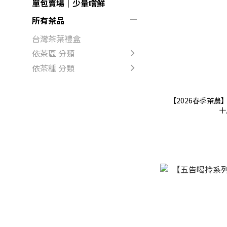
單包賣場｜少量嚐鮮
所有茶品
台灣茶葉禮盒
依茶區 分類
依茶種 分類
【2026春季茶
十