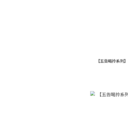
【五告喝拎系列】