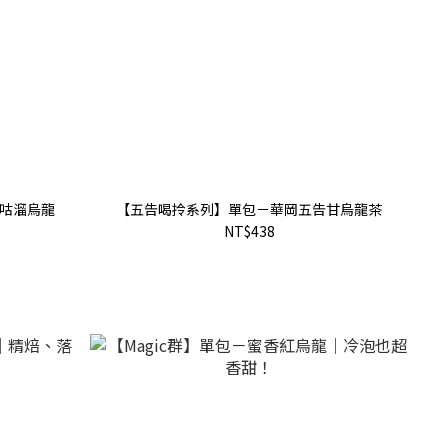
咕溜烏龍
【五告喝拎系列】單包－華岡五告甘烏龍茶
NT$438