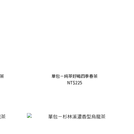
茶
單包－純萃好喝四季春茶
NT$225