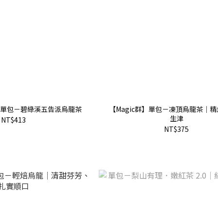
單包－碧綠溪五告派烏龍茶
【Magic群】單包－凍頂烏龍茶｜
生津
NT$413
NT$375