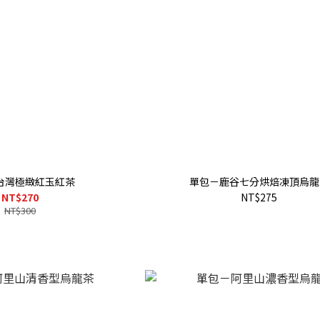
台灣極緻紅玉紅茶
單包－鹿谷七分烘焙凍頂烏龍
NT$270
NT$275
NT$300