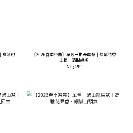
｜鮮韻飽
【2026春季茶農】單包－彬哥魔茶｜馥郁花香
上揚、清甜超順
NT$499