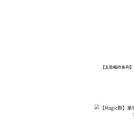
【五告喝拎系列】