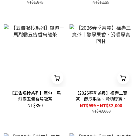
NT$1,875
NT$1,125
【五告喝拎系列】單包－馬
【2026春季茶農】福壽三寶
烈霸五告香烏龍茶
茶｜醇厚果香、滑順厚實回
甘
NT$350
NT$999 ~ NT$32,000
NT$43,000