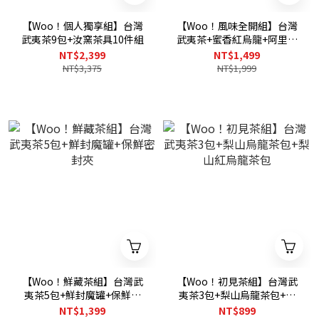
【Woo！個人獨享組】台灣
【Woo！風味全開組】台灣
武夷茶9包+汝窯茶具10件組
武夷茶+蜜香紅烏龍+阿里山
+東眼山+杉林溪清香型
NT$2,399
NT$1,499
NT$3,375
NT$1,999
【Woo！鮮藏茶組】台灣武
【Woo！初見茶組】台灣武
夷茶5包+鮮封魔罐+保鮮密
夷茶3包+梨山烏龍茶包+梨
封夾
山紅烏龍茶包
NT$1,399
NT$899