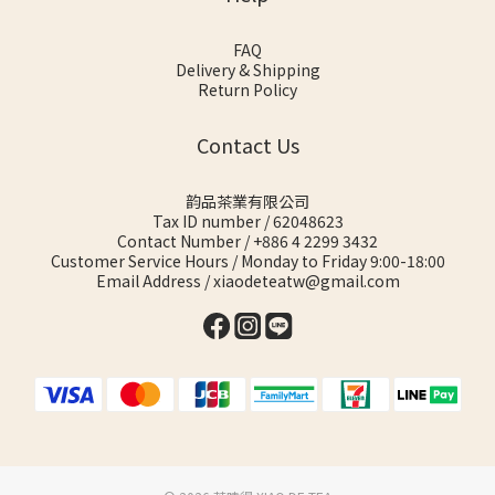
FAQ
Delivery & Shipping
Return Policy
Contact Us
韵品茶業有限公司
Tax ID number / 62048623
Contact Number / +886 4 2299 3432
Customer Service Hours / Monday to Friday 9:00-18:00
Email Address / xiaodeteatw@gmail.com