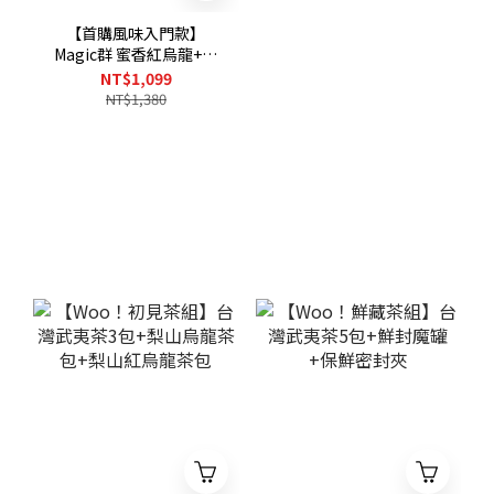
【首購風味入門款】
Magic群 蜜香紅烏龍+媳
婦的桂花烏龍+台灣精緻
NT$1,099
紅玉紅茶
NT$1,380