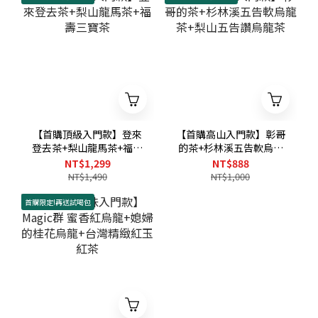
【首購頂級入門款】登來
【首購高山入門款】彰哥
登去茶+梨山龍馬茶+福壽
的茶+杉林溪五告軟烏龍
三寶茶
茶+梨山五告讚烏龍茶
NT$1,299
NT$888
NT$1,490
NT$1,000
首購限定!再送試喝包