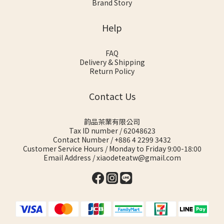
Brand Story
Help
FAQ
Delivery & Shipping
Return Policy
Contact Us
韵品茶業有限公司
Tax ID number / 62048623
Contact Number / +886 4 2299 3432
Customer Service Hours / Monday to Friday 9:00-18:00
Email Address / xiaodeteatw@gmail.com