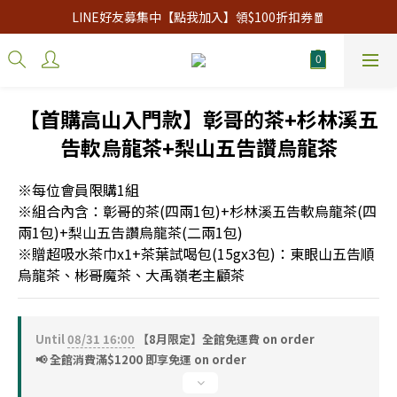
LINE好友募集中【點我加入】領$100折扣券🧧
【首購高山入門款】彰哥的茶+杉林溪五
告軟烏龍茶+梨山五告讚烏龍茶
※每位會員限購1組
※組合內含：彰哥的茶(四兩1包)+杉林溪五告軟烏龍茶(四
兩1包)+梨山五告讚烏龍茶(二兩1包)
※贈超吸水茶巾x1+茶葉試喝包(15gx3包)：東眼山五告順
烏龍茶、彬哥魔茶、大禹嶺老主顧茶
Until
08/31 16:00
【8月限定】全館免運費 on order
📢 全館消費滿$1200 即享免運 on order