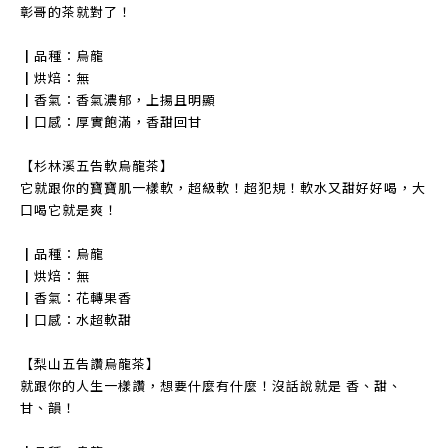
彰哥的茶就對了！
┃品種：烏龍
┃烘焙：無
┃香氣：香氣濃郁，上揚且明顯
┃口感：厚實飽滿，香甜回甘
【杉林溪五告軟烏龍茶】
它就跟你的寶寶肌一樣軟，超級軟！超犯規！軟水又甜好好喝，大
口喝它就是爽！
┃品種：烏龍
┃烘焙：無
┃香氣：花轉果香
┃口感：水超軟甜
【梨山五告讚烏龍茶】
就跟你的人生一樣讚，想要什麼有什麼！沒話說就是 香、甜、
甘、韻！