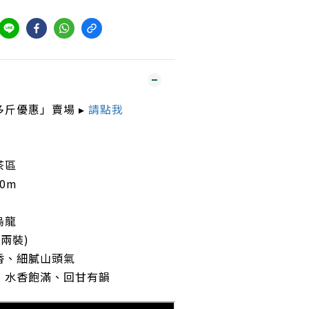
斤優惠」賣場 ▸
請點我
茶區
00m
烏龍
二兩裝)
香、細膩山頭氣
、水香飽滿、回甘有韻