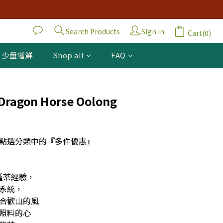
Search Products
Sign in
Cart(0)
｜少量嚐鮮
Shop all
FAQ
BUY NOW
e Dragon Horse Oolong
點選分類中的『多件優惠』
種茶經驗，
系統，
合歡山的風
照料的心