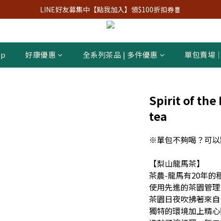
LINE好友募集中【點我加入】領$100折扣券🧧
p
好康優惠
全系列茶品 | 多件優惠
單包賣場
Spirit of th
tea
※單包不夠喝？可以
【梨山龍馬茶】
茶農-龍馬有20年的
使用先進的茶園管理
茶園日夜吹拂著來自
獨特的環境加上精心