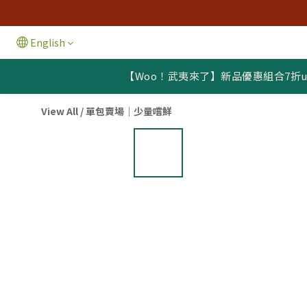
English
【Woo！武夷來了】新品優惠組合7折u
View All
/
單包賣場｜少量嚐鮮