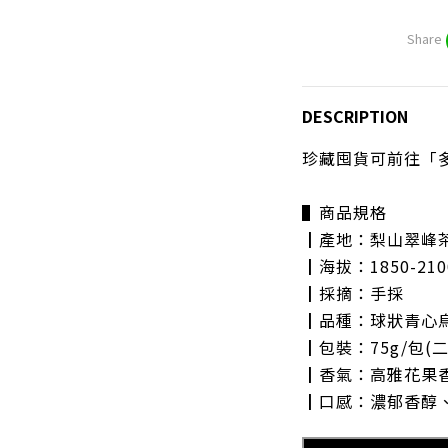
Share
DESCRIPTION
珍藏囤貨可前往「多
▌商品規格
┃產地：梨山翠峰
┃海拔：1850-21
┃採摘：手採
┃品種：球狀青心
┃包裝：75g/包(
┃香氣：高雅花果
┃口感：濃郁香醇