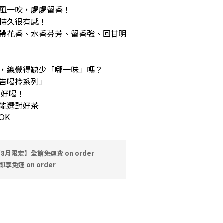
風一吹，處處留香！
持久很有感！
帶花香、水香芬芳、留香強、回甘明
，總覺得缺少「哪一味」嗎？
告喝拎系列」
夠好喝！
能選對好茶
OK
8月限定】全館免運費 on order
即享免運 on order