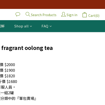
Search Products
Sign in
Cart(0)
嚐鮮
Shop all
FAQ
BUY NOW
 fragrant oolong tea
 $2000
 $1900
 $1820
價 $1680
客服人員。
一組2罐
選分類中的『單包賣場』