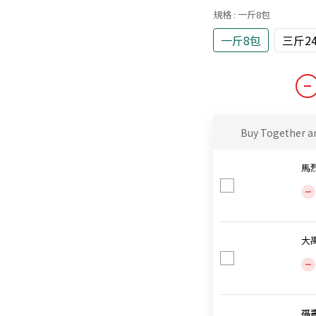
規格
: 一斤8包
一斤8包
三斤2
Buy Together a
馬
大
福