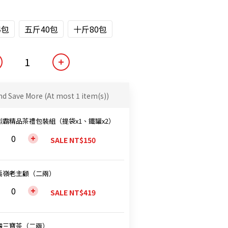
4包
五斤40包
十斤80包
nd Save More
(At most 1 item(s))
烈霸精品茶禮包裝組（提袋x1、鐵罐x2）
SALE NT$150
禹嶺老主顧（二兩）
SALE NT$419
壽三寶茶（二兩）