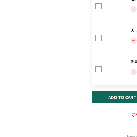
天
彰
ADD TO CART
Share