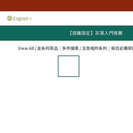
English
【首購限定】茶葉入門推薦
View All
/
全系列茶品｜多件優惠
/
五告喝拎系列｜每日必備茶