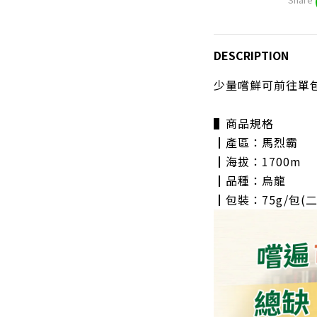
DESCRIPTION
少量嚐鮮可前往單包
▌商品規格
┃產區：馬烈霸
┃海拔：1700m
┃品種：烏龍
┃包裝：75g/包(