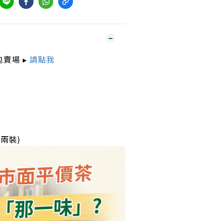
賣場 ▸
請點我
二兩裝)