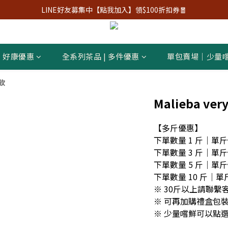
LINE好友募集中【點我加入】領$100折扣券🧧
好康優惠
全系列茶品 | 多件優惠
單包賣場｜少量
飲
Malieba very
【多斤優惠】
下單數量 1 斤｜單斤價
下單數量 3 斤｜單斤價
下單數量 5 斤｜單斤價
下單數量 10 斤｜單斤
※ 30斤以上請聯繫
※ 可再加購禮盒包裝
※ 少量嚐鮮可以點