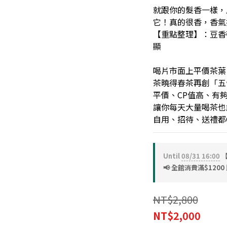
就跟你的髮香一樣，
它！真的很香，香氣
【重點整理】：豆香
顯
喝片市面上平價茶葉
茶曉得春茶再創「五
平價、CP值高、有
讓你每天大量喝茶也
自用、招待、送禮都
Until
08/31 16:00
【
📢 全館消費滿$1200 
NT$2,800
NT$2,000