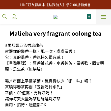
LINE好友募集中【點我加入】領$100折扣券🧧
Malieba very fragrant oolong tea
#馬烈霸五告香烏龍茶
就跟你的髮香一樣，風一吹，處處留香！
它！真的很香，香氣持久很有感！
【重點整理】：豆香帶花香、水香芬芳、留香強、回甘明
顯、是生茶（無烘焙）
喝片市面上平價茶葉，總覺得缺少「哪一味」嗎？
茶曉得春茶再創「五告喝拎系列」
平價、CP值高、有夠好喝！
讓你每天大量喝茶也能選對好茶
自用、招待、送禮都OK