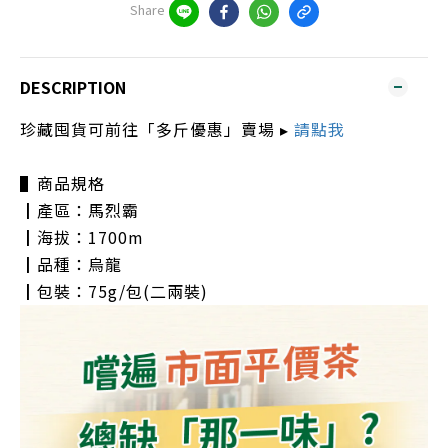
Share
DESCRIPTION
珍藏囤貨可前往「多斤優惠」賣場 ▸
請點我
▌商品規格
┃產區：馬烈霸
┃海拔：1700m
┃品種：烏龍
┃包裝：75g/包(二兩裝)