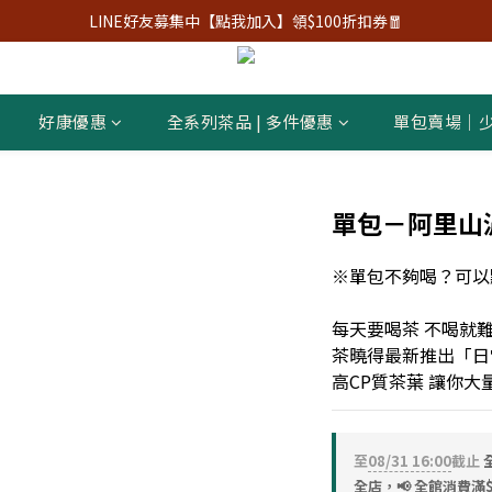
LINE好友募集中【點我加入】領$100折扣券🧧
好康優惠
全系列茶品 | 多件優惠
單包賣場｜
單包－阿里山
※單包不夠喝？可以
每天要喝茶 不喝就難
茶曉得最新推出「日
高CP質茶葉 讓你大
至
08/31 16:00
截止
全店，📢 全館消費滿$