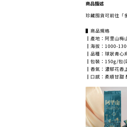
商品描述
珍藏囤貨可前往「多
▌商品規格
┃產地：阿里山梅
┃海拔：1000-13
┃品種：球狀青心
┃包裝：150g/包(
┃香氣：濃郁花香上
┃口感：柔順甘甜 