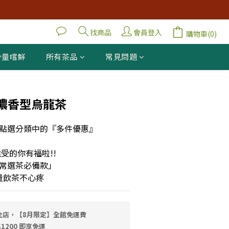
找商品
會員登入
購物車(0)
少量嚐鮮
所有茶品
常見問題
立即購買
濃香型烏龍茶
點選分類中的『多件優惠』
受的你有福啦!!
常選茶必備款」
量飲茶不心疼
全店，【8月限定】全館免運費
1200 即享免運