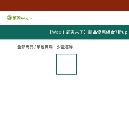
繁體中文
【Woo！武夷來了】新品優惠組合7折up
全部商品
/
單包賣場｜少量嚐鮮