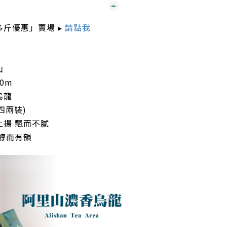
斤優惠」賣場 ▸
請點我
山
00m
烏龍
四兩裝)
揚 飄而不膩
醇而有韻