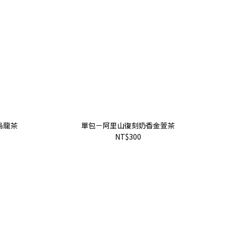
烏龍茶
單包－阿里山復刻奶香金萱茶
NT$300