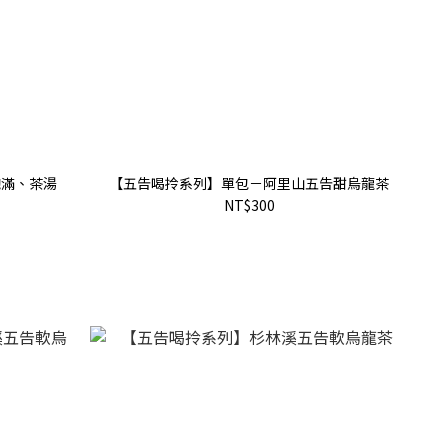
飽滿、茶湯
【五告喝拎系列】單包－阿里山五告甜烏龍茶
NT$300