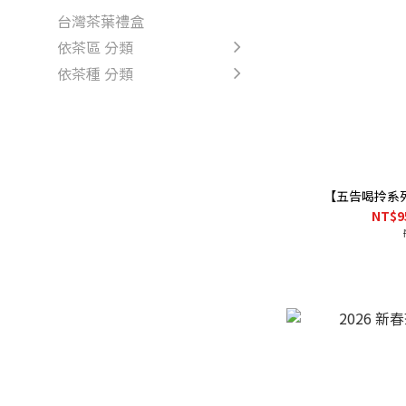
台灣茶葉禮盒
依茶區 分類
依茶種 分類
【五告喝拎系
NT$9