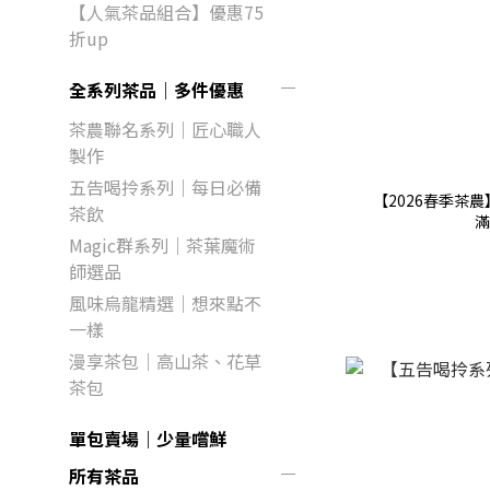
【人氣茶品組合】優惠75
折up
全系列茶品｜多件優惠
茶農聯名系列｜匠心職人
製作
五告喝拎系列｜每日必備
【2026春季茶
茶飲
滿
Magic群系列｜茶葉魔術
師選品
風味烏龍精選｜想來點不
一樣
漫享茶包｜高山茶、花草
茶包
單包賣場｜少量嚐鮮
所有茶品