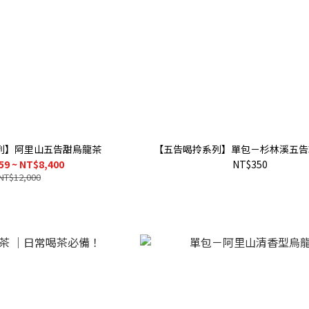
列】阿里山五告甜烏龍茶
【五告喝拎系列】單包－杉林溪五告
59 ~ NT$8,400
NT$350
NT$12,000