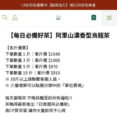
LINE好友募集中【點我加入】領$100折扣券🧧
【每日必備好茶】阿里山濃香型烏龍茶
【多斤優惠】
下單數量 1 斤｜單斤價 $1040
下單數量 3 斤｜單斤價 $1000
下單數量 5 斤｜單斤價 $970
下單數量 10 斤｜單斤價 $910
※ 30斤以上請聯繫客服人員。
※ 少量嚐鮮可以點選分類中的『單包賣場』
每天要喝茶 不喝就難受的你有福啦!!
茶曉得最新推出「日常選茶必備款」
高CP質茶葉 讓你大量飲茶不心疼