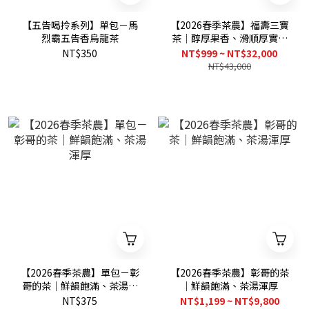
【五告喝拎系列】單包－馬
【2026春季茶農】福壽三寶
烈霸五告香烏龍茶
茶｜醇厚果香、滑順厚實回
甘
NT$350
NT$999 ~ NT$32,000
NT$43,000
【2026春季茶農】單包－彰
【2026春季茶農】彰哥的茶
哥的茶｜鮮韻飽滿、茶湯渾
｜鮮韻飽滿、茶湯渾厚
厚
NT$375
NT$1,199 ~ NT$9,800